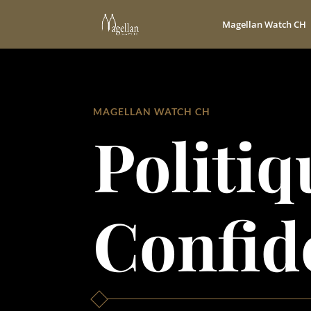
Magellan Watch CH
MAGELLAN WATCH CH
Politiq
Confide